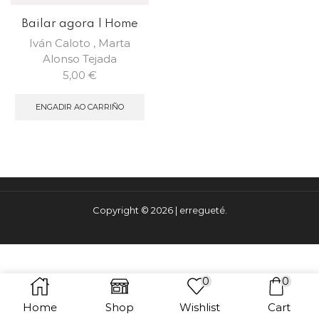
Bailar agora | Home
Iván Caloto
,
Marta
Alonso Tejada
5,00
€
ENGADIR AO CARRIÑO
Copyright © 2026 | erregueté.
0
0
Home
Shop
Wishlist
Cart