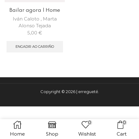
Bailar agora | Home
Iván Caloto
,
Marta
Alonso Tejada
5,00
€
ENGADIR AO CARRIÑO
Copyright © 2026 | erregueté.
0
0
Home
Shop
Wishlist
Cart