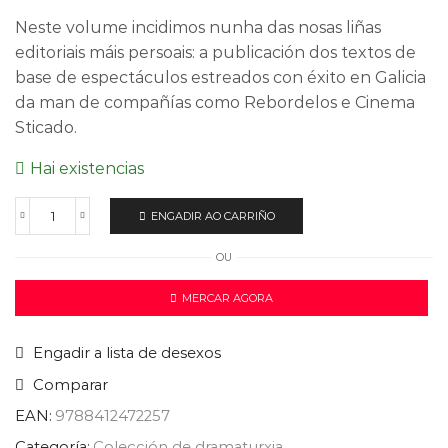
Neste volume incidimos nunha das nosas liñas
editoriais máis persoais: a publicación dos textos de
base de espectáculos estreados con éxito en Galicia
da man de compañías como Rebordelos e Cinema
Sticado.
Hai existencias
ENGADIR AO CARRIÑO
OU
MERCAR AGORA
Engadir a lista de desexos
Comparar
EAN:
9788412472257
Categoría:
Colección de dramaturxia