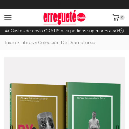
0
Gastos de envío GRATIS para pedidos superiores a 40€ (Península)
Inicio
Libros
Colección De Dramaturxia