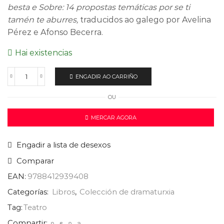
besta e Sobre: 14 propostas temáticas por se ti
tamén te aburres,
traducidos ao galego por Avelina
Pérez e Afonso Becerra.
Hai existencias
ENGADIR AO CARRIÑO
OU
MERCAR AGORA
Engadir a lista de desexos
Comparar
EAN:
9788412939408
Categorías:
Libros
,
Colección de dramaturxia
Tag:
Teatro
Compartir: