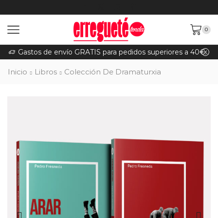
0
Gastos de envío GRATIS para pedidos superiores a 40€ (Península)
Inicio
Libros
Colección De Dramaturxia